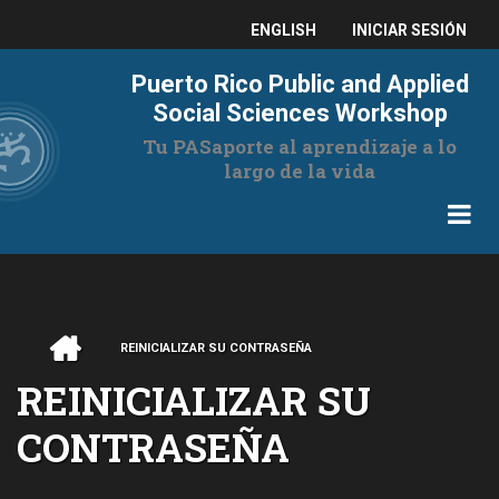
Pasar
USER
ENGLISH
INICIAR SESIÓN
al
contenido
ACCOUNT
Puerto Rico Public and Applied
principal
MENU
Social Sciences Workshop
Tu PASaporte al aprendizaje a lo
largo de la vida
INICIO
REINICIALIZAR SU CONTRASEÑA
RUTA
REINICIALIZAR SU
DE
CONTRASEÑA
NAVEGACIÓN