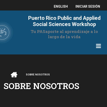
Pasar
USER
ENGLISH
INICIAR SESIÓN
al
contenido
ACCOUNT
Puerto Rico Public and Applied
principal
MENU
Social Sciences Workshop
Tu PASaporte al aprendizaje a lo
largo de la vida
INICIO
SOBRE NOSOTROS
RUTA
SOBRE NOSOTROS
DE
NAVEGACIÓN