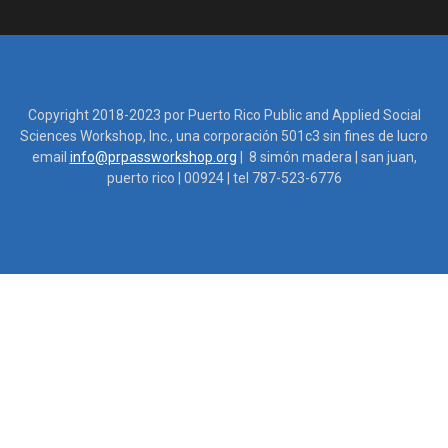
Copyright 2018-2023 por Puerto Rico Public and Applied Social
Sciences Workshop, Inc., una corporación 501c3 sin fines de lucro
email
info@prpassworkshop.org
| 8 simón madera | san juan,
puerto rico | 00924 | tel 787-523-6776