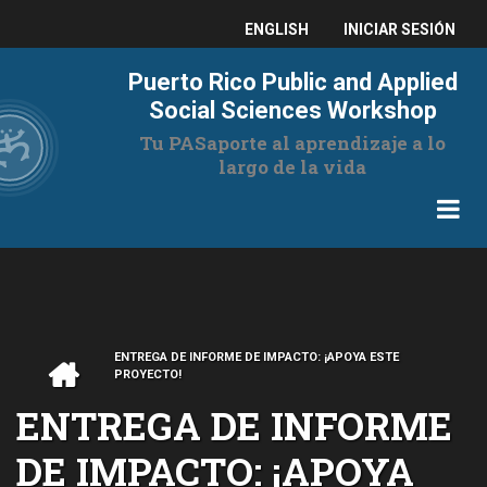
Pasar
USER
ENGLISH
INICIAR SESIÓN
al
contenido
ACCOUNT
Puerto Rico Public and Applied
principal
MENU
Social Sciences Workshop
Tu PASaporte al aprendizaje a lo
largo de la vida
INICIO
ENTREGA DE INFORME DE IMPACTO: ¡APOYA ESTE
RUTA
PROYECTO!
DE
ENTREGA DE INFORME
NAVEGACIÓN
DE IMPACTO: ¡APOYA